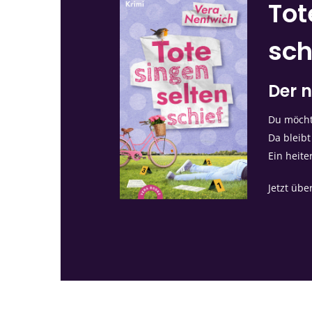
Tot
sch
Der n
Du möchte
Da bleibt
Ein heite
Jetzt übe