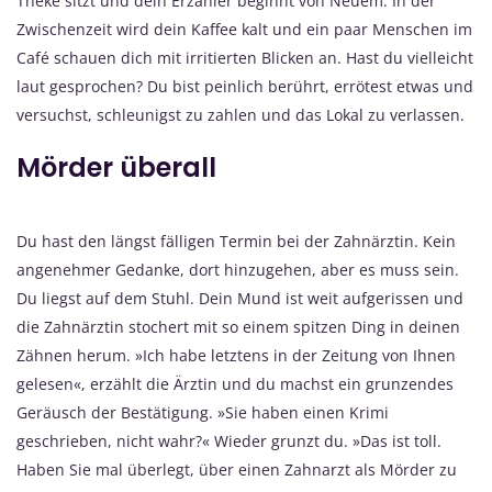
Theke sitzt und dein Erzähler beginnt von Neuem. In der
Zwischenzeit wird dein Kaffee kalt und ein paar Menschen im
Café schauen dich mit irritierten Blicken an. Hast du vielleicht
laut gesprochen? Du bist peinlich berührt, errötest etwas und
versuchst, schleunigst zu zahlen und das Lokal zu verlassen.
Mörder überall
Du hast den längst fälligen Termin bei der Zahnärztin. Kein
angenehmer Gedanke, dort hinzugehen, aber es muss sein.
Du liegst auf dem Stuhl. Dein Mund ist weit aufgerissen und
die Zahnärztin stochert mit so einem spitzen Ding in deinen
Zähnen herum. »Ich habe letztens in der Zeitung von Ihnen
gelesen«, erzählt die Ärztin und du machst ein grunzendes
Geräusch der Bestätigung. »Sie haben einen Krimi
geschrieben, nicht wahr?« Wieder grunzt du. »Das ist toll.
Haben Sie mal überlegt, über einen Zahnarzt als Mörder zu