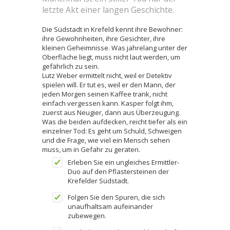
letzte Akt einer langen Geschichte.
Die Südstadt in Krefeld kennt ihre Bewohner:
ihre Gewohnheiten, ihre Gesichter, ihre
kleinen Geheimnisse. Was jahrelang unter der
Oberfläche liegt, muss nicht laut werden, um
gefährlich zu sein.
Lutz Weber ermittelt nicht, weil er Detektiv
spielen will. Er tut es, weil er den Mann, der
jeden Morgen seinen Kaffee trank, nicht
einfach vergessen kann. Kasper folgt ihm,
zuerst aus Neugier, dann aus Überzeugung.
Was die beiden aufdecken, reicht tiefer als ein
einzelner Tod: Es geht um Schuld, Schweigen
und die Frage, wie viel ein Mensch sehen
muss, um in Gefahr zu geraten.
Erleben Sie ein ungleiches Ermittler-
Duo auf den Pflastersteinen der
Krefelder Südstadt.
Folgen Sie den Spuren, die sich
unaufhaltsam aufeinander
zubewegen.