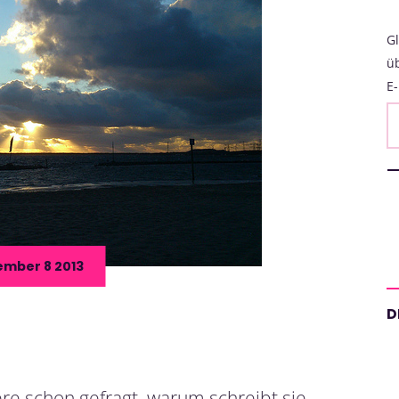
Gl
ü
E-
mber 8 2013
D
ere schon gefragt, warum schreibt sie