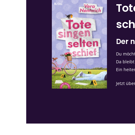
Tot
sch
Der n
Du möchte
Da bleibt
Ein heite
Jetzt übe