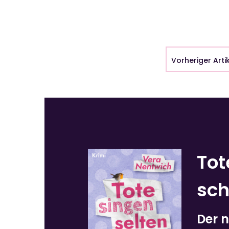
Vorheriger Arti
Tot
sch
Der n