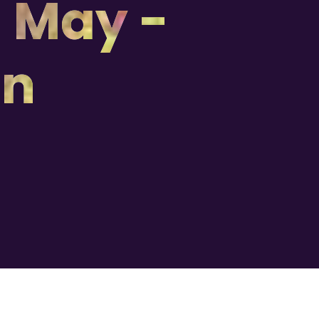
l May -
on