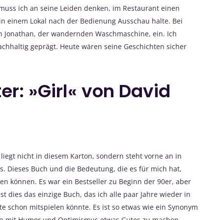
 muss ich an seine Leiden denken, im Restaurant einen
in einem Lokal nach der Bedienung Ausschau halte. Bei
on Jonathan, der wandernden Waschmaschine, ein. Ich
hhaltig geprägt. Heute wären seine Geschichten sicher
er: »Girl« von David
liegt nicht in diesem Karton, sondern steht vorne an in
s. Dieses Buch und die Bedeutung, die es für mich hat,
en können. Es war ein Bestseller zu Beginn der 90er, aber
st dies das einzige Buch, das ich alle paar Jahre wieder in
e schon mitspielen könnte. Es ist so etwas wie ein Synonym
tion mit Humor und Optimismus etwas Gutes zu machen.