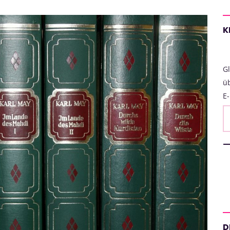
K
Gl
ü
E-
D