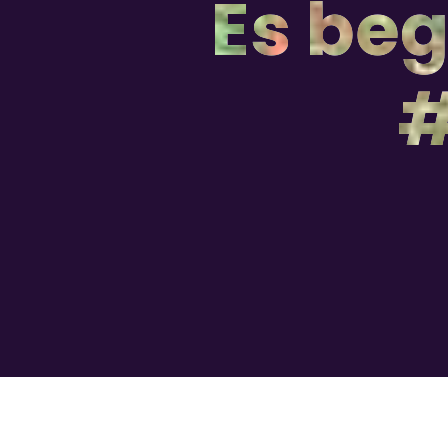
Es beg
#