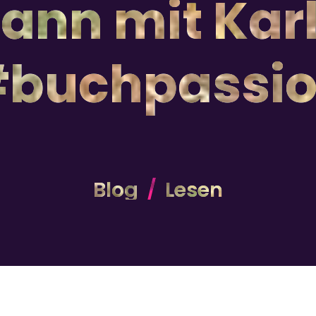
ann mit Kar
buchpassi
Blog
Lesen