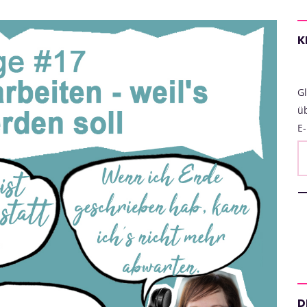
K
Gl
ü
E-
D