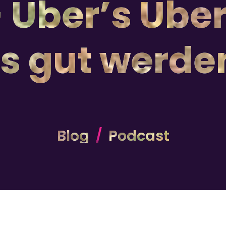
 Über’s Übe
’s gut werden
Blog
Podcast