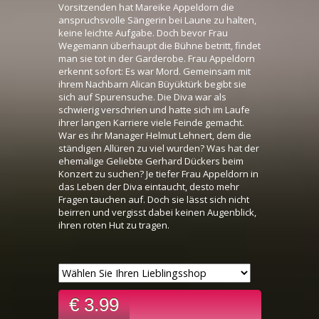
Vorsitzenden hat Mareike Appeldorn die
anspruchsvolle Sängerin bei Laune zu halten,
keine leichte Aufgabe. Doch bevor Frau
Wegemann überhaupt die Bühne betritt, findet
man sie tot in der Garderobe. Frau Appeldorn
erkennt sofort: Es war Mord. Gemeinsam mit
ihrem Nachbarn Alican Büyüktürk begibt sie
sich auf Spurensuche. Die Diva war als
schwierig verschrien und hatte sich im Laufe
ihrer langen Karriere viele Feinde gemacht.
War es ihr Manager Helmut Lehnert, dem die
ständigen Allüren zu viel wurden? Was hat der
ehemalige Geliebte Gerhard Dückers beim
Konzert zu suchen? Je tiefer Frau Appeldorn in
das Leben der Diva eintaucht, desto mehr
Fragen tauchen auf. Doch sie lässt sich nicht
beirren und vergisst dabei keinen Augenblick,
ihren roten Hut zu tragen.
€ 3.99