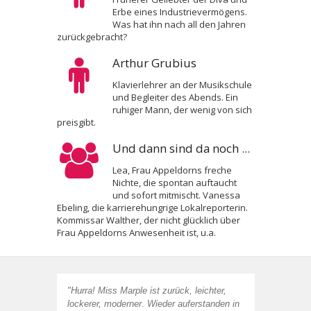
Erbe eines Industrievermögens.
Was hat ihn nach all den Jahren
zurückgebracht?
Arthur Grubius
Klavierlehrer an der Musikschule
und Begleiter des Abends. Ein
ruhiger Mann, der wenig von sich
preisgibt.
Und dann sind da noch ...
Lea, Frau Appeldorns freche
Nichte, die spontan auftaucht
und sofort mitmischt. Vanessa
Ebeling, die karrierehungrige Lokalreporterin.
Kommissar Walther, der nicht glücklich über
Frau Appeldorns Anwesenheit ist, u.a.
"Hurra! Miss Marple ist zurück, leichter,
lockerer, moderner. Wieder auferstanden in