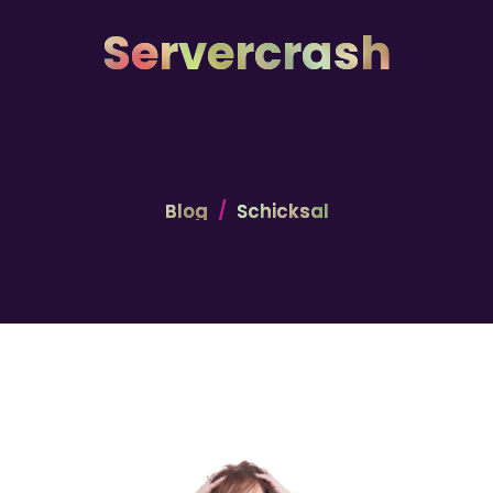
Servercrash
Blog
Schicksal