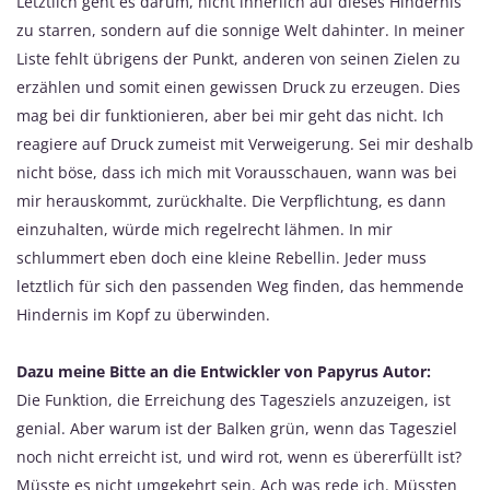
Letztlich geht es darum, nicht innerlich auf dieses Hindernis
zu starren, sondern auf die sonnige Welt dahinter. In meiner
Liste fehlt übrigens der Punkt, anderen von seinen Zielen zu
erzählen und somit einen gewissen Druck zu erzeugen. Dies
mag bei dir funktionieren, aber bei mir geht das nicht. Ich
reagiere auf Druck zumeist mit Verweigerung. Sei mir deshalb
nicht böse, dass ich mich mit Vorausschauen, wann was bei
mir herauskommt, zurückhalte. Die Verpflichtung, es dann
einzuhalten, würde mich regelrecht lähmen. In mir
schlummert eben doch eine kleine Rebellin. Jeder muss
letztlich für sich den passenden Weg finden, das hemmende
Hindernis im Kopf zu überwinden.
Dazu meine Bitte an die Entwickler von Papyrus Autor:
Die Funktion, die Erreichung des Tagesziels anzuzeigen, ist
genial. Aber warum ist der Balken grün, wenn das Tagesziel
noch nicht erreicht ist, und wird rot, wenn es übererfüllt ist?
Müsste es nicht umgekehrt sein. Ach was rede ich. Müssten