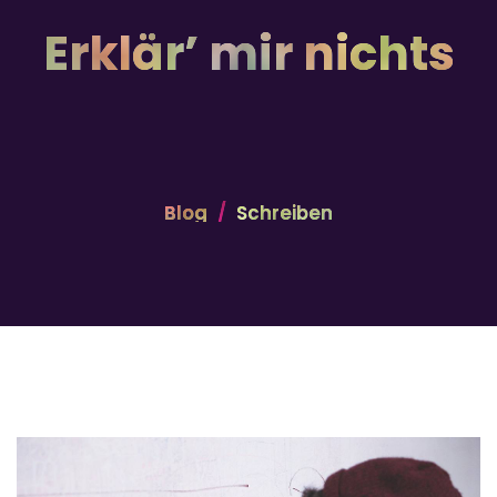
Erklär’ mir nichts
Blog
Schreiben