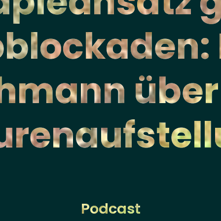
apieansatz 
bblockaden:
hmann über
urenaufstel
Podcast