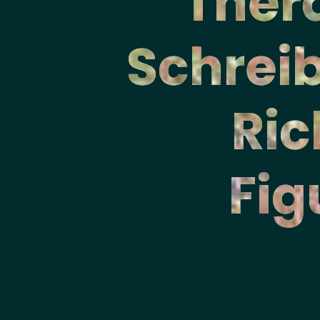
Ther
Schrei
Ric
Fig