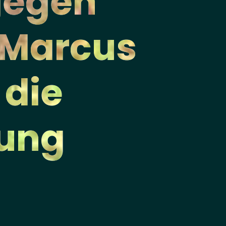
gegen
 Marcus
 die
lung