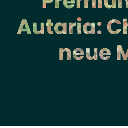
Premium
Autaria: C
neue M