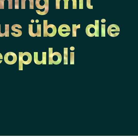
hing mit
us über die
eopubli