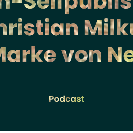
-Selfpublis
hristian Milk
arke von N
Podcast