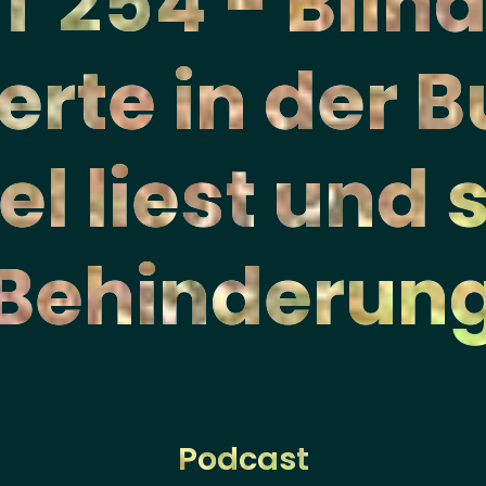
 254 - Blin
rte in der 
el liest und 
Behinderun
Podcast