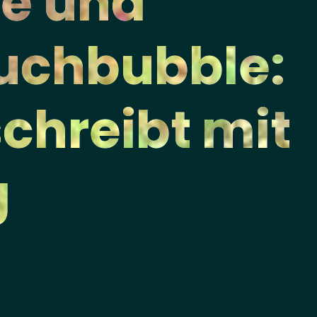
de und
Buchbubble:
schreibt mit
g