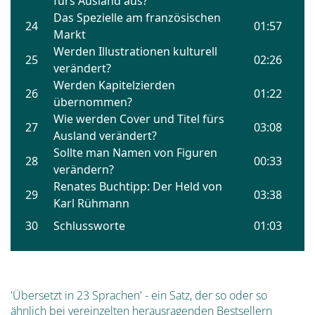
'Übersetzt in 23 Sprachen' - ein Satz, der so oder so
ähnlich bei vereinzelten herausragenden Bestsellern