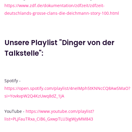
https://www.zdf.de/dokumentation/zdfzeit/zdfzeit-
deutschlands-grosse-clans-die-deichmann-story-100.html
Unsere Playlist "Dinger von der
Talkstelle":
Spotify -
https://open.spotify.com/playlist/4neIMph5tKNNcCQ8AwSMaO?
si=YovkvpW2Q4KzUwq8dZ_1JA
YouTube -
https://www.youtube.com/playlist?
list=PLjFauTRxa_CiB6_GxwpTLU3igWjyMM843