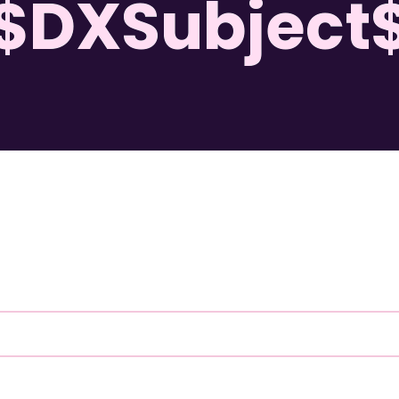
$DXSubject