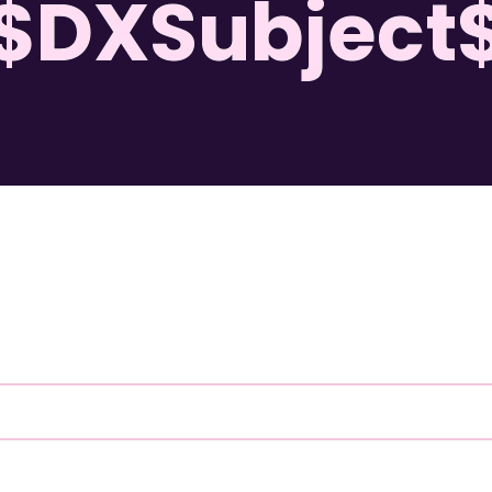
$DXSubject