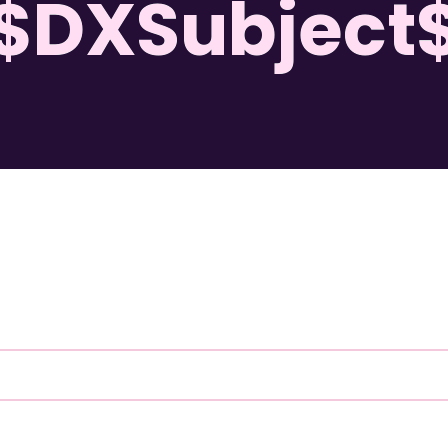
$DXSubject