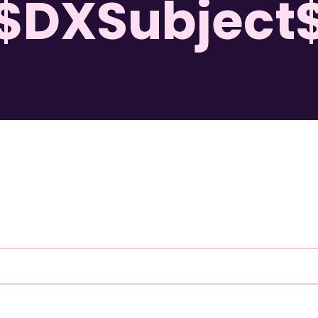
$DXSubject