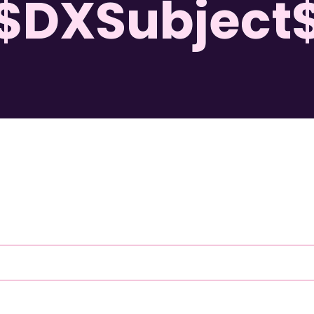
$DXSubject