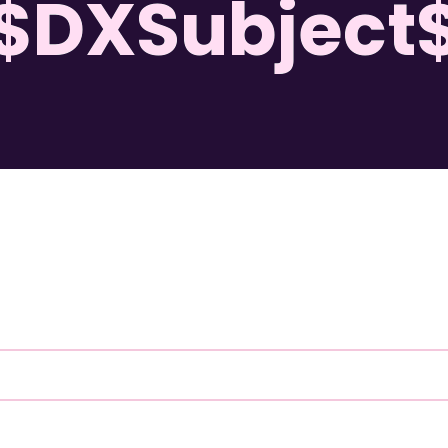
$DXSubject