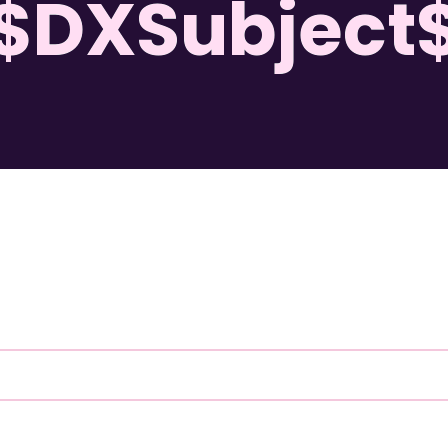
$DXSubject