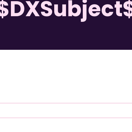
$DXSubject