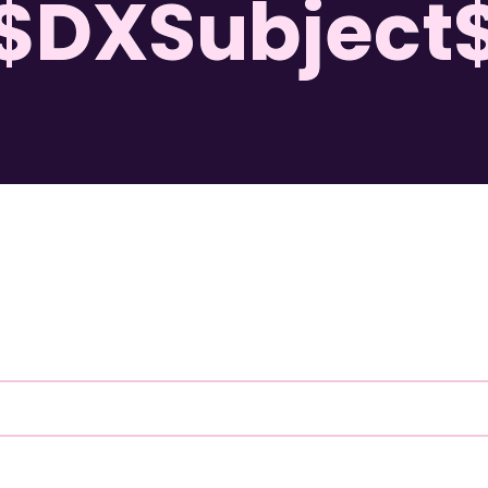
$DXSubject